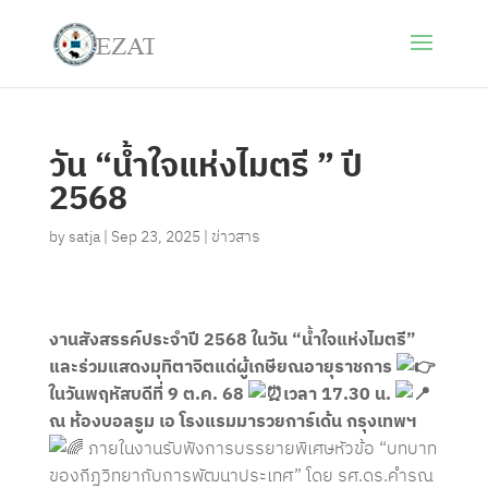
วัน “น้ำใจแห่งไมตรี ” ปี
2568
by
satja
|
Sep 23, 2025
|
ข่าวสาร
งานสังสรรค์ประจำปี 2568 ในวัน “น้ำใจแห่งไมตรี”
และร่วมแสดงมุทิตาจิตแด่ผู้เกษียณอายุราชการ
ในวันพฤหัสบดีที่ 9 ต.ค. 68
เวลา 17.30 น.
ณ ห้องบอลรูม เอ โรงแรมมารวยการ์เด้น กรุงเทพฯ
ภายในงานรับฟังการบรรยายพิเศษหัวข้อ “บทบาท
ของกีฏวิทยากับการพัฒนาประเทศ” โดย รศ.ดร.คำรณ