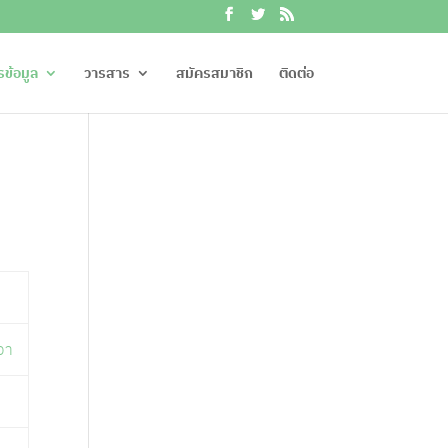
รข้อมูล
วารสาร
สมัครสมาชิก
ติดต่อ
วา