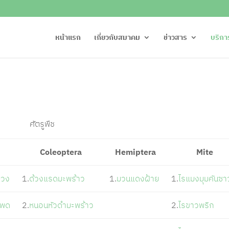
หน้าแรก
เกี่ยวกับสมาคม
ข่าวสาร
บริกา
ศัตรูพืช
Coleoptera
Hemiptera
Mite
ม่วง
1.
ด้วงแรดมะพร้าว
1.
มวนแดงฝ้าย
1.
ไรแมงมุมคันซา
โพด
2.
หนอนหัวดำมะพร้าว
2.
ไรขาวพริก