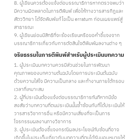
ผู้เขียนควรต้องแจ้งต่อบรรณาธิการหากตรวจพบว่า
มีความผิดพลาดในการตีพิมพ์ เพื่อให้ทางวารสารกีฎและ
สัตววิทยา ได้จัดพิมพ์แก้ไขเป็น erra
tum
ก่อนเผยแพร่สู่
สาธารณะ
ผู้เขียนย่อมมีสิทธิที่จะร้องเรียนหรือขอคำชี้แจงจาก
บรรณาธิการเกี่ยวกับการตัดสินใจตีพิมพ์ผลงานต่าง ๆ
จริยธรรมในการตีพิมพ์สำหรับผู้ประเมินบทความ
ผู้ประเมินบทความควรมีส่วนช่วยในการพัฒนา
คุณภาพของบทความต้นฉบับโดยการประเมินต้นฉบับ
ด้วยความใส่ใจ มีความเป็นกลาง และทำงานภายใต้กรอบ
เวลาที่เหมาะสม
ผู้ที่ประเมินต้องแจ้งต่อบรรณาธิการทันทีหากมีข้อ
สงสัยว่าบทความที่ตนประเมินนั้นซ้ำซ้อนกับที่ได้ประเมินให้
วารสารวิชาการอื่น หรือมีความเสี่ยงที่จะเป็นการ
โจรกรรมผลงานทางวิชาการ
ผู้ประเมินต้องชี้แจงกรณีผลประโยชน์ทับซ้อนที่อาจ
เกิดขึ้นในประเด็นเกี่ยวกับบทความที่ตนได้รับมอบหมายให้