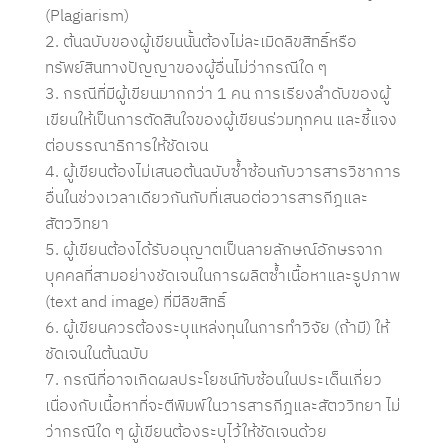
(Plagiarism)
ต้นฉบับของผู้เขียนนั้นต้องไม่ละเมิดลิขสิทธิ์หรือ
ทรัพย์สินทางปัญญาของผู้อื่นไม่ว่ากรณีใด ๆ
กรณีที่มีผู้เขียนมากกว่า 1 คน การเรียงลำดับของผู้
เขียนให้เป็นการตัดสินใจของผู้เขียนร่วมทุกคน และชี้แจง
ต่อบรรณาธิการให้ชัดเจน
ผู้เขียนต้องไม่เสนอต้นฉบับซ้ำซ้อนกับวารสารวิชาการ
อื่นในช่วงเวลาเดียวกันกับที่เสนอต่อวารสารกีฎและ
สัตววิทยา
ผู้เขียนต้องได้รับอนุญาตเป็นลายลักษณ์อักษรจาก
บุคคลที่สามอย่างชัดเจนในการผลิตซ้ำเนื้อหาและรูปภาพ
(text and image) ที่มีลิขสิทธิ์
ผู้เขียนควรต้องระบุแหล่งทุนในการทำวิจัย (ถ้ามี) ให้
ชัดเจนในต้นฉบับ
กรณีที่อาจเกิดผลประโยชน์ทับซ้อนในประเด็นเกี่ยว
เนื่องกับเนื้อหาที่จะตีพิมพ์ในวารสารกีฎและสัตววิทยา ไม่
ว่ากรณีใด ๆ ผู้เขียนต้องระบุไว้ให้ชัดเจนด้วย