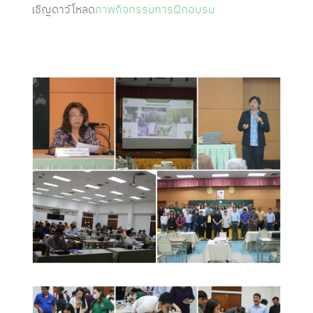
เชิญดาว์โหลด
ภาพกิจกรรมการฝีกอบรม