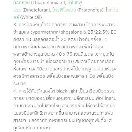
ทอกแซม
(Thiamethoxam),
ไดโนทีฟู
แรน
(Dinotefuran),
โพรฟีโนฟอส
(Profenofos),
ไวท์ออ
ยล์
(White Oil)
3. การป้องกันกำจัดด้วยวิธีผสมผสาน โดยการพ่นสาร
ฆ่าแมลง cypermethrin/phosalone 6.25/22.5% EC
อัตรา 40 มิลลิลิตรต่อน้ำ 20 ลิตร ห่างกันครั้งละ 1
สัปดาห์ เริ่มเมื่อผลอายุ 6 สัปดาห์ และห่อด้วยถุง
พลาสติกขาวขุ่น ขนาด 40 x 75 เซนติเมตร เจาะมุมก้น
ถุงเพื่อระบายน้า เมื่อผลอายุ 10 สัปดาห์โดยการเลือก
ห่อเฉพาะผลที่มีขนาดและรูปทรงได้มาตรฐาน ก่อนห่อผล
ควรมีการสารวจเพลี้ยแป้งและพ่นสารฯ เมื่อเพลี้ยแป้ง
ระบาด
4. การใช้กับดักแสงไฟ black light เป็นเครื่องมือตรวจ
การระบาดของผีเสื้อหนอนเจาะเมล็ดทุเรียนเพื่อให้ทราบ
ว่ามีการระบาดในช่วงไหน สามารถช่วยให้การใช้สารฆ่า
แมลงมีประสิทธิภาพมากขึ้น สามารถลดจานวนการพ่น
สารฆ่าแมลงจากที่เกษตรกรนิยมปฏิบัติอยู่ที่พ่นตั้งแต่
ทุเรียนเริ่มออกดอก