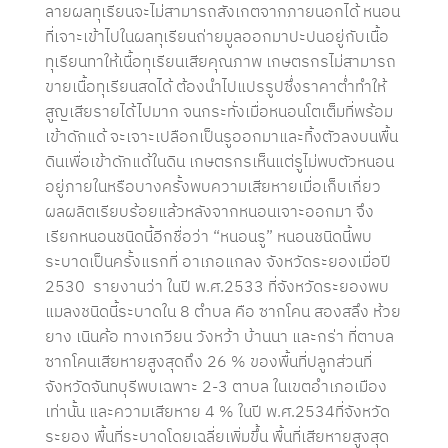
ลายผลทุเรียนจะไม่สามารถสังเกตจากภายนอกได้ หนอน
ที่เจาะเข้าไปในผลทุเรียนถ่ายมูลออกมาปะปนอยู่กับเนื้อ
ทุเรียนทาให้เนื้อทุเรียนเสียคุณภาพ เกษตรกรไม่สามารถ
ขายเนื้อทุเรียนสดได้ ต้องนำไปแปรรูปซึ่งราคาต่ำทำให้
สูญเสียรายได้ไปมาก จนกระทั่งเมื่อหนอนโตเต็มที่พร้อม
เข้าดักแด้ จะเจาะเปลือกเป็นรูออกมาและทิ้งตัวลงบนพื้น
ดินเพื่อเข้าดักแด้ในดิน เกษตรกรเห็นแต่รูไม่พบตัวหนอน
อยู่ภายในหรือบางครั้งพบความเสียหายเมื่อเก็บเกี่ยว
ผลผลิตเรียบร้อยแล้วหลังจากหนอนเจาะออกมา จึง
เรียกหนอนชนิดนี้อีกชื่อว่า “หนอนรู” หนอนชนิดนี้พบ
ระบาดเป็นครั้งแรกที่ อาเภอแกลง จังหวัดระยองเมื่อปี
2530 รายงานว่า ในปี พ.ศ.2533 ที่จังหวัดระยองพบ
แมลงชนิดนี้ระบาดใน 8 ตำบล คือ ซากโคน สองสลึง ห้วย
ยาง เนินค้อ ทางเกวียน วังหว้า บ้านนา และกร่า ที่ตาบล
ซากโคนเสียหายสูงสุดถึง 26 % ของพื้นที่ปลูกส่วนที่
จังหวัดจันทบุรีพบเฉพาะ 2-3 ตาบล ในเขตอำเภอเมือง
เท่านั้น และความเสียหาย 4 % ในปี พ.ศ.2534ที่จังหวัด
ระยอง พื้นที่ระบาดโดยเฉลี่ยเพิ่มขึ้น พื้นที่เสียหายสูงสุด