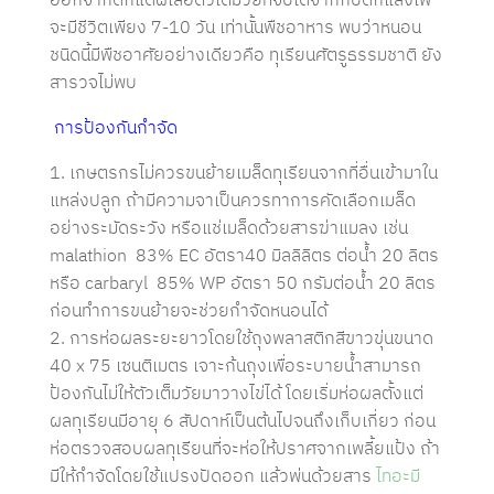
จะมีชีวิตเพียง 7-10 วัน เท่านั้นพืชอาหาร พบว่าหนอน
ชนิดนี้มีพืชอาศัยอย่างเดียวคือ ทุเรียนศัตรูธรรมชาติ ยัง
สารวจไม่พบ
การป้องกันกำจัด
1. เกษตรกรไม่ควรขนย้ายเมล็ดทุเรียนจากที่อื่นเข้ามาใน
แหล่งปลูก ถ้ามีความจาเป็นควรทาการคัดเลือกเมล็ด
อย่างระมัดระวัง หรือแช่เมล็ดด้วยสารฆ่าแมลง เช่น
malathion 83% EC อัตรา40 มิลลิลิตร ต่อน้ำ 20 ลิตร
หรือ carbaryl 85% WP อัตรา 50 กรัมต่อน้ำ 20 ลิตร
ก่อนทำการขนย้ายจะช่วยกำจัดหนอนได้
2. การห่อผลระยะยาวโดยใช้ถุงพลาสติกสีขาวขุ่นขนาด
40 x 75 เซนติเมตร เจาะก้นถุงเพื่อระบายน้ำสามารถ
ป้องกันไม่ให้ตัวเต็มวัยมาวางไข่ได้ โดยเริ่มห่อผลตั้งแต่
ผลทุเรียนมีอายุ 6 สัปดาห์เป็นต้นไปจนถึงเก็บเกี่ยว ก่อน
ห่อตรวจสอบผลทุเรียนที่จะห่อให้ปราศจากเพลี้ยแป้ง ถ้า
มีให้กำจัดโดยใช้แปรงปัดออก แล้วพ่นด้วยสาร
ไทอะมี