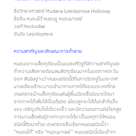
ชื่อวิทยาศาสตร์ Mudaria luteileprosa Holloway
ชื่ออื่น หนอนใต้ หนอนรู หนอนมาเลย์
วงศ์ Noctuidae
อันดับ Lepidoptera
ความสาคัญและลักษณะการทำลาย
หนอนเจาะเมล็ดทุเรียนเป็นแมลงศัตรูที่มีความสาคัญและ
ทำความเสียหายต่อผลผลิตทุเรียนมากในเขตภาคตะวัน
ออก สันนิษฐานว่าหนอนชนิดนี้มีถิ่นกาเนิดอยู่ในประเทศ
มาเลเซียแล้วระบาดเข้ามาทางภาคใต้ของประเทศไทย
เกษตรกรนำเมล็ดทุเรียนพันธุ์พื้นเมืองซึ่งมีขนาดโตมา
จากภาคใต้เพื่อใช้เป็นต้นตอ เมื่อปลูกจะได้ต้นกล้าที่แข็ง
แรง เจริญเติบโตได้รวดเร็ว และมีความทนทานต่อโรคสูง
การนาเมล็ดพันธุ์จากทางภาคใต้มาเป็นเหตุทาให้หนอน
ชนิดนี้ติดมาด้วย เกษตรกรจึงเรียกหนอนชนิดนี้ว่า
“หนอนใต้” หรือ “หนอนมาเลย์” หนอนชนิดนี้เมื่อเข้าทา