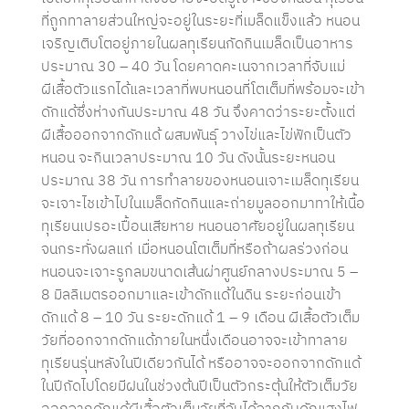
ที่ถูกทาลายส่วนใหญ่จะอยู่ในระยะที่เมล็ดแข็งแล้ว หนอน
เจริญเติบโตอยู่ภายในผลทุเรียนกัดกิน
เมล็ดเป็นอาหาร
ประมาณ 30 – 40 วัน โดยคาดคะเนจากเวลาที่จับแม่
ผีเสื้อตัวแรกได้และเวลาที่พบหนอนที่โต
เต็มที่พร้อมจะเข้า
ดักแด้ซึ่งห่างกันประมาณ 48 วัน จึงคาดว่าระยะตั้งแต่
ผีเสื้อออกจากดักแด้ ผสมพันธุ์ วางไข่และไข่ฟักเป็นตัว
หนอน จะกินเวลาประมาณ 10 วัน ดังนั้นระยะหนอน
ประมาณ 38 วัน การทำลายของหนอนเจาะเมล็ดทุเรียน
จะเจาะไชเข้าไปในเมล็ดกัดกินและถ่ายมูลออกมาทาให้เนื้อ
ทุเรียนเปรอะเปื้อนเสียหาย หนอนอาศัยอยู่ในผลทุเรียน
จนกระทั่งผลแก่ เมื่อหนอนโตเต็มที่หรือถ้าผลร่วงก่อน
หนอนจะเจาะรูกลมขนาดเส้นผ่าศูนย์กลางประมาณ 5 –
8 มิลลิเมตรออกมาและเข้าดักแด้ในดิน ระยะก่อนเข้า
ดักแด้ 8 – 10 วัน ระยะดักแด้ 1 – 9 เดือน ผีเสื้อตัวเต็ม
วัยที่ออกจากดักแด้ภายในหนึ่งเดือนอาจจะเข้าทาลาย
ทุเรียนรุ่นหลังในปีเดียวกันได้ หรืออาจจะออกจากดักแด้
ในปีถัดไปโดยมีฝนในช่วงต้นปีเป็นตัวกระตุ้นให้ตัวเต็มวัย
ออกจากดักแด้ผีเสื้อตัวเต็มวัยที่จับได้จากกับดักแสงไฟ