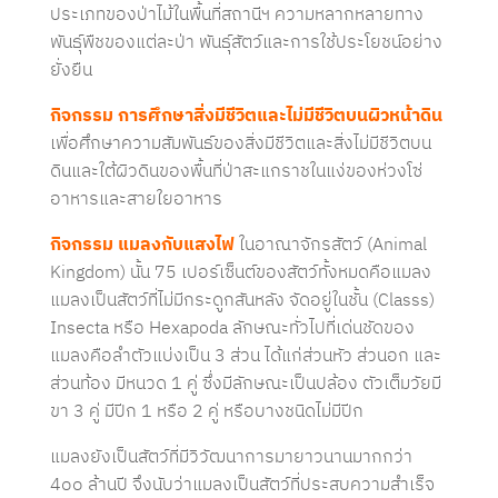
ประเภทของป่าไม้ในพื้นที่สถานีฯ ความหลากหลายทาง
พันธุ์พืชของแต่ละป่า พันธุ์สัตว์และการใช้ประโยชน์อย่าง
ยั่งยืน
กิจกรรม การศึกษาสิ่งมีชีวิตและไม่มีชีวิตบนผิวหน้าดิน
เพื่อศึกษาความสัมพันธ์ของสิ่งมีชีวิตและสิ่งไม่มีชีวิตบน
ดินและใต้ผิวดินของพื้นที่ป่าสะแกราชในแง่ของห่วงโซ่
อาหารและสายใยอาหาร
กิจกรรม แมลงกับแสงไฟ
ในอาณาจักรสัตว์ (Animal
Kingdom) นั้น 75 เปอร์เซ็นต์ของสัตว์ทั้งหมดคือแมลง
แมลงเป็นสัตว์ที่ไม่มีกระดูกสันหลัง จัดอยู่ในชั้น (Classs)
Insecta หรือ Hexapoda ลักษณะทั่วไปที่เด่นชัดของ
แมลงคือลำตัวแบ่งเป็น 3 ส่วน ได้แก่ส่วนหัว ส่วนอก และ
ส่วนท้อง มีหนวด 1 คู่ ซึ่งมีลักษณะเป็นปล้อง ตัวเต็มวัยมี
ขา 3 คู่ มีปีก 1 หรือ 2 คู่ หรือบางชนิดไม่มีปีก
แมลงยังเป็นสัตว์ที่มีวิวัฒนาการมายาวนานมากกว่า
4๐๐ ล้านปี จึงนับว่าแมลงเป็นสัตว์ที่ประสบความสำเร็จ