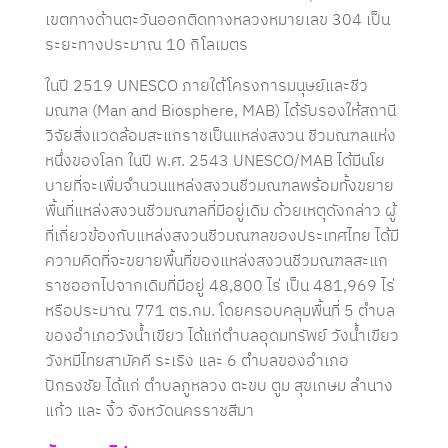
เขตทางด้านตะวันออกติดทางหลวงหมายเลข 304 เป็น
ระยะทางประมาณ 10 กิโลเมตร
ในปี 2519 UNESCO ภายใต้โครงการมนุษย์และชีว
มณฑล (Man and Biosphere, MAB) ได้รับรองให้สถานี
วิจัยสิ่งแวดล้อมสะแกราชเป็นแหล่งสงวน ชีวมณฑลแห่ง
หนึ่งของโลก ในปี พ.ศ. 2543 UNESCO/MAB ได้มีนโย
บายที่จะเพิ่มจำนวนแหล่งสงวนชีวมณฑลพร้อมทั้งขยาย
พื้นที่แหล่งสงวนชีวมณฑลที่มีอยู่เดิม ด้วยเหตุดังกล่าว ผู้
ที่เกี่ยวข้องกับแหล่งสงวนชีวมณฑลของประเทศไทย ได้มี
ความคิดที่จะขยายพื้นที่ของแหล่งสงวนชีวมณฑลสะแก
ราชออกไปจากเดิมที่มีอยู่ 48,800 ไร่ เป็น 481,969 ไร่
หรือประมาณ 771 ตร.กม. โดยครอบคลุมพื้นที่ 5 ตำบล
ของอำเภอวังน้ำเขียว ได้แก่ตำบลอุดมทรัพย์ วังน้ำเขียว
วังหมีไทยสามัคคี ระเริง และ 6 ตำบลของอำเภอ
ปักธงชัย ได้แก่ ตำบลภูหลวง ตะขบ ตูม สุขเกษม ลำนาง
แก้ว และ งิ้ว จังหวัดนครราชสีมา