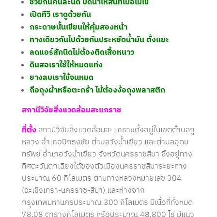
ช่วยกันคนละนิด ปิดน้ำให้สนิทเมื่อไม่ใช้
เปิดทีวี เราดูด้วยกัน
กระดาษนั้นเขียนให้คุ้มสองหน้า
ทางเดียวกันไปด้วยกันประหยัดน้ำมัน
ตั้งแยะ
ลดแอร์สักนิดไม่ต้องติดเสื้อหนาว
ดินสอเราใช้ให้หมดแท่ง
ยางลบเราใช้จนหมด
ถือถุงผ้าหรือตะกร้า ไม้ต้องง้อถุงพลาสติก
สถานีวิจัยสิ่งแวดล้อมสะแกราช
ที่ตั้ง
สถานีวิจัยสิ่งแวดล้อมสะแกราชตั้งอยู่ในเขตตำบลภู
หลวง อำเภอปักธงชัย ตำบลวังน้ำเขียว และตำบลอุดม
ทรัพย์ อำเภอวังน้ำเขียว จังหวัดนครราชสีมา ซึ่งอยู่ทาง
ทิศตะวันตกเฉียงใต้ของตัวเมืองนครราชสีมาระยะทาง
ประมาณ 60 กิโลเมตร ตามทางหลวงหมายเลข 304
(ฉะเชิงเทรา-นครราช-สีมา) และห่างจาก
กรุงเทพมหานครประมาณ 300 กิโลเมตร มีเนื้อที่ทั้งหมด
78.08 ตารางกิโลเมตร หรือประมาณ 48,800 ไร่ มีแนว