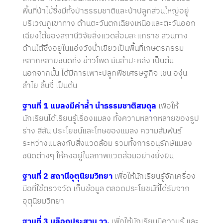
พื้นที่ป่าไม้ซึ่งมีทั้งป่าธรรมชาติและป่าปลูกส่วนใหญ่อยู่
บริเวณภูเขาทาง ด้านตะวันตกเฉียงเหนือและตะวันออก
เฉียงใต้ของสถานีวิจัยสิ่งแวดล้อมสะแกราช ส่วนทาง
ด้านใต้ซึ่งอยู่ในแอ่งวังน้ำเขียวเป็นพื้นที่เกษตรกรรม
หลากหลายชนิดทั้ง ข้าวโพด มันสำปะหลัง เป็นต้น
นอกจากนั้น ได้มีการเพาะปลูกพืชเศรษฐกิจ เช่น องุ่น
ลำไย ลิ้นจี่ เป็นต้น
ฐานที่ 1
แมลงมีค่าล้ำ นำธรรมชาติสมดุล
เพื่อให้
นักเรียนได้เรียนรู้เรื่องแมลง ทั้งความหลากหลายของรูป
ร่าง สีสัน ประโยชน์และโทษของแมลง ความสัมพันธ์
ระหว่างแมลงกับสิ่งแวดล้อม รวมทั้งการอนุรักษ์แมลง
ชนิดต่างๆ ให้คงอยู่ในสภาพแวดล้อมอย่างยั่งยืน
ฐานที่ 2 สถานีอุตุนิยมวิทยา
เพื่อให้นักเรียนรู้จักเครื่อง
มือที่ใช้ตรวจวัด เก็บข้อมูล ตลอดประโยชน์ที่ได้รับจาก
อุตุนิยมวิทยา
ฐานที่
3 บล็อกประสาน วว.
เพื่อให้นักเรียนมีความรู้ และ