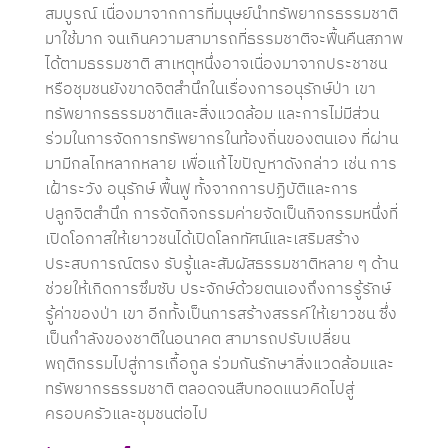
สมบูรณ์ เนื่องมาจากการที่มนุษย์นำทรัพยากรธรรมชาติ
มาใช้มาก จนเกินความสามารถที่ธรรมชาติจะฟื้นคืนสภาพ
ได้ตามธรรมชาติ สาเหตุหนึ่งอาจเนื่องมาจากประชาชน
หรือชุมชนยังขาดจิตสำนึกในเรื่องการอนุรักษ์ป่า เขา
ทรัพยากรธรรมชาติและสิ่งแวดล้อม และการไม่มีส่วน
ร่วมในการจัดการทรัพยากรในท้องถิ่นของตนเอง ที่ผ่าน
มามีกลไกหลากหลาย เพื่อแก้ไขปัญหาดังกล่าว เช่น การ
เฝ้าระวัง อนุรักษ์ ฟื้นฟู ทั้งจากการปฏิบัติและการ
ปลูกจิตสำนึก การจัดกิจกรรมค่ายจัดเป็นกิจกรรมหนึ่งที่
เปิดโอกาสให้เยาวชนได้เปิดโลกทัศน์และเสริมสร้าง
ประสบการณ์ตรง รับรู้และสัมผัสธรรมชาติหลาย ๆ ด้าน
ช่วยให้เกิดการซึมซับ ประจักษ์ด้วยตนเองถึงการรู้รักษ์
รู้ค่าของป่า เขา อีกทั้งเป็นการสร้างสรรค์ให้เยาวชน ซึ่ง
เป็นกำลังของชาติในอนาคต สามารถปรับเปลี่ยน
พฤติกรรมไปสู่การเกื้อกูล ร่วมกันรักษาสิ่งแวดล้อมและ
ทรัพยากรธรรมชาติ ตลอดจนสืบทอดแนวคิดไปสู่
ครอบครัวและชุมชนต่อไป