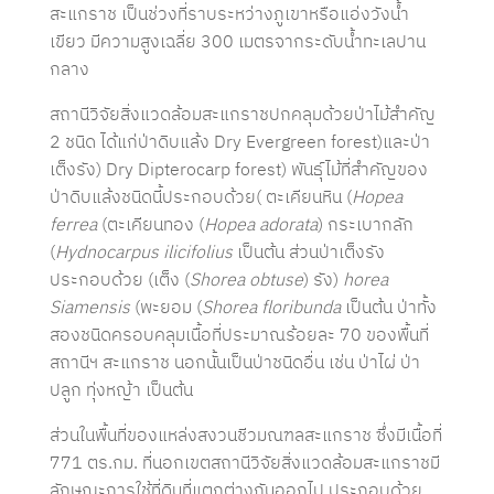
สะแกราช เป็นช่วงที่ราบระหว่างภูเขาหรือแอ่งวังน้ำ
เขียว มีความสูงเฉลี่ย 300 เมตรจากระดับน้ำทะเลปาน
กลาง
สถานีวิจัยสิ่งแวดล้อมสะแกราชปกคลุมด้วยป่าไม้สำคัญ
2 ชนิด ได้แก่ป่าดิบแล้ง Dry Evergreen forest)และป่า
เต็งรัง) Dry Dipterocarp forest) พันธุ์ไม้ที่สำคัญของ
ป่าดิบแล้งชนิดนี้ประกอบด้วย( ตะเคียนหิน (
Hopea
ferrea
(ตะเคียนทอง (
Hopea adorata
) กระเบากลัก
(
Hydnocarpus ilicifolius
เป็นต้น ส่วนป่าเต็งรัง
ประกอบด้วย (เต็ง (
Shorea obtuse
) รัง)
horea
Siamensis
(พะยอม (
Shorea floribunda
เป็นต้น ป่าทั้ง
สองชนิดครอบคลุมเนื้อที่ประมาณร้อยละ 70 ของพื้นที่
สถานีฯ สะแกราช นอกนั้นเป็นป่าชนิดอื่น เช่น ป่าไผ่ ป่า
ปลูก ทุ่งหญ้า เป็นต้น
ส่วนในพื้นที่ของแหล่งสงวนชีวมณฑลสะแกราช ซึ่งมีเนื้อที่
771 ตร.กม. ที่นอกเขตสถานีวิจัยสิ่งแวดล้อมสะแกราชมี
ลักษณะการใช้ที่ดินที่แตกต่างกันออกไป ประกอบด้วย