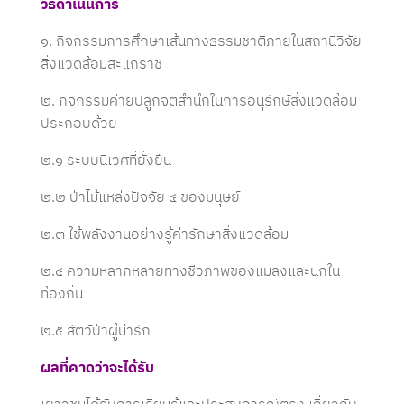
วิธีดำเนินการ
๑. กิจกรรมการศึกษาเส้นทางธรรมชาติภายในสถานีวิจัย
สิ่งแวดล้อมสะแกราช
๒. กิจกรรมค่ายปลูกจิตสำนึกในการอนุรักษ์สิ่งแวดล้อม
ประกอบด้วย
๒.๑ ระบบนิเวศที่ยั่งยืน
๒.๒ ป่าไม้แหล่งปัจจัย ๔ ของมนุษย์
๒.๓ ใช้พลังงานอย่างรู้ค่ารักษาสิ่งแวดล้อม
๒.๔ ความหลากหลายทางชีวภาพของแมลงและนกใน
ท้องถิ่น
๒.๕ สัตว์ป่าผู้น่ารัก
ผลที่คาดว่าจะได้รับ