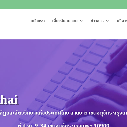
หน้าแรก
เกี่ยวกับสมาคม
ข่าวสาร
บริกา
thai
ีฎและสัตววิทยาแห่งประเทศไทย ลาดยาว
เขตจตุจักร กรุง
ตู้ ป.ณ. 9 34 เขตจตุจักร กรุงเทพฯ 10900